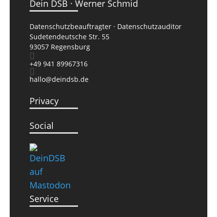
Dein DSB ·
Werner Schmid
Daten­schutz­beauftragter · Daten­schutz­auditor
Sudetendeutsche Str. 55
93057 Regensburg

+49 941 89967316

hallo@deindsb.de
Privacy
Social
Service